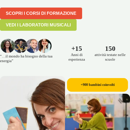
SCOPRI I CORSI DI FORMAZIONE
VEDI I LABORATORI MUSICALI
+15
150
Anni di
attività testate nelle
“…il mondo ha bisogno della tua
esperienza
scuole
energia”
+900 bambini coinvolti