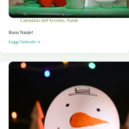
Calendario dell'Avvento
,
Natale
Buon Natale!
Leggi l'articolo
Buon
Natale!