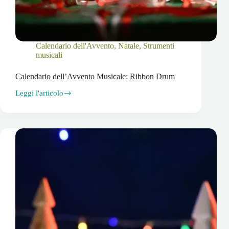
Calendario dell'Avvento
,
Natale
,
Strumenti
musicali
Calendario dell’Avvento Musicale: Ribbon Drum
Leggi l'articolo
Calendario
dell’Avvento
Musicale:
Ribbon
Drum