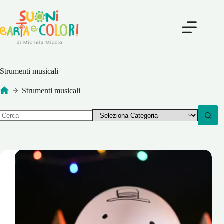
Salta
al
contenuto
Strumenti musicali
Strumenti musicali
Home
Nessun
risultato