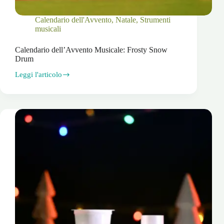
Calendario dell'Avvento
,
Natale
,
Strumenti
musicali
Calendario dell’Avvento Musicale: Frosty Snow
Drum
Leggi l'articolo
Calendario
dell’Avvento
Musicale:
Frosty
Snow
Drum