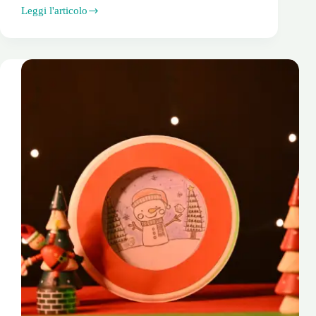
Leggi l'articolo
Calendario
dell’Avvento
Musicale:
Reindeer
Drum