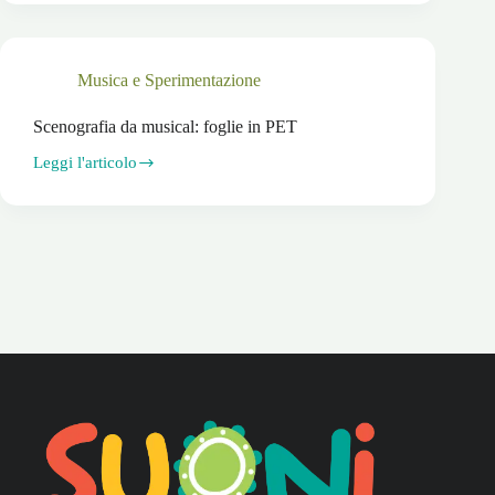
musical:
foglie
in
LATTA
Musica e Sperimentazione
Scenografia da musical: foglie in PET
Leggi l'articolo
Scenografia
da
musical:
foglie
in
PET