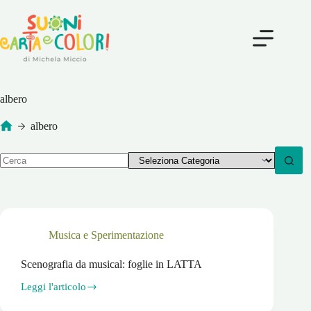
Salta
al
contenuto
albero
albero
Home
Nessun
risultato
Musica e Sperimentazione
Scenografia da musical: foglie in LATTA
Leggi l'articolo
Scenografia
da