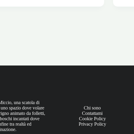
musica
ragni
foglie
iciclosi
in
con
PET
e
ottiglie
di
plastica
Miccio, una scatola di
; uno spazio dove volare
Chi sono
rigno animato da folletti,
Contattami
 boschi incantati dove
Cookie Policy
fine tra realtà ed
Privacy Policy
nazione.