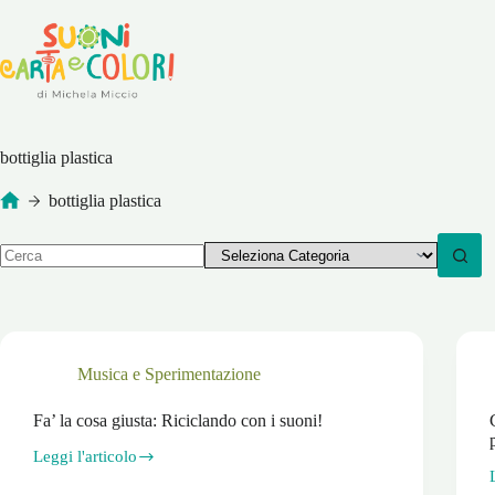
Salta
al
contenuto
bottiglia plastica
bottiglia plastica
Home
Nessun
risultato
Musica e Sperimentazione
Fa’ la cosa giusta: Riciclando con i suoni!
Leggi l'articolo
Fa’
la