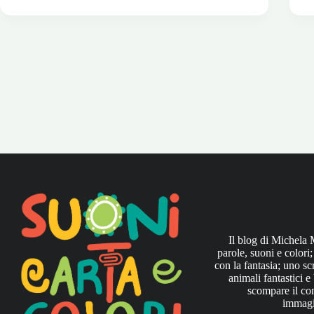
cosa
giusta:
r
Riciclando
con
l
i
b
suoni!
Il blog di Michela 
parole, suoni e colori
con la fantasia; uno sc
animali fantastici e
scompare il con
immagi