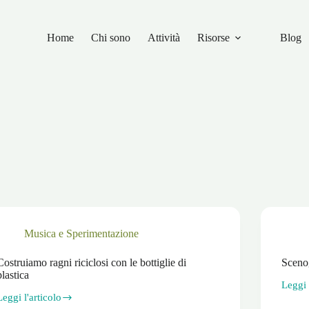
Home
Chi sono
Attività
Risorse
Blog
Musica e Sperimentazione
Costruiamo ragni riciclosi con le bottiglie di
Scenog
plastica
Leggi 
Scenog
Leggi l'articolo
da
Costruiamo