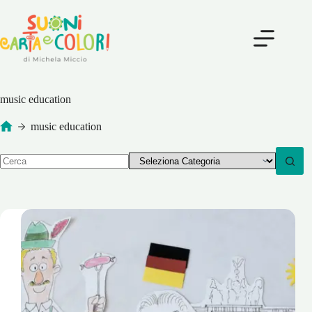
Salta
al
contenuto
music education
music education
Home
Nessun
risultato