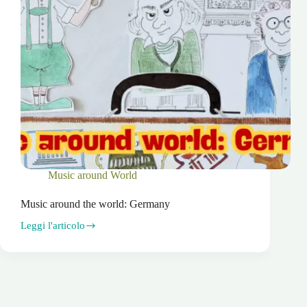
Music around World
Music around the world: Germany
Leggi l'articolo
Music
around
the
world:
Germany