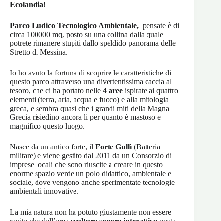
Ecolandia
!
Parco Ludico Tecnologico Ambientale,
pensate è di
circa 100000 mq, posto su una collina dalla quale
potrete rimanere stupiti dallo speldido panorama delle
Stretto di Messina.
Io ho avuto la fortuna di scoprire le caratteristiche di
questo parco attraverso una divertentissima caccia al
tesoro, che ci ha portato nelle
4 aree
ispirate ai quattro
elementi (terra, aria, acqua e fuoco) e alla mitologia
greca, e sembra quasi che i grandi miti della Magna
Grecia risiedino ancora li per quanto è mastoso e
magnifico questo luogo.
Nasce da un antico forte, il
Forte Gullì
(Batteria
militare) e viene gestito dal 2011 da un Consorzio di
imprese locali che sono riuscite a creare in questo
enorme spazio verde un polo didattico, ambientale e
sociale, dove vengono anche sperimentate tecnologie
ambientali innovative.
La mia natura non ha potuto giustamente non essere
rapita che dall’area
sculture sonore interattive
posta