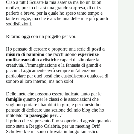
Ciao a tutti! Scusate la mia assenza ma ho un buon
motivo, presto ci sarà una grande sorpresa, di cui vi
parlerò a breve, per la quale ho speso tanto tempo e
tante energie, ma che è anche una delle mie più grandi
soddisfazioni.
Ritorno oggi con un progetto per voi!
Ho pensato di cercare e proporre una serie di
posti a
misura di bambino
che racchiudono
esperienze
multisensoriali o artistiche
capaci di stimolare la
creatività, l’immaginazione e la fantasia di grandi e
piccini. Logicamente avrò sempre un’attenzione
particolare per quei posti che custodiscono qualcosa di
sonoro al loro interno, ma non solo!
Delle mete che possono essere indicate tanto per le
famiglie
quanto per le classi o le associazioni che
vogliono portare i bambini in giro, e per questo ho
pensato di dedicare una sezione del mio blog che ho
intitolato “
a passeggio per
…”.
Il primo che vi presento l’ho scoperto ad agosto quando
sono stata a Reggio Calabria, per un meeting Orff
Schulwerk e mi sono ritrovata in luogo fantastico: