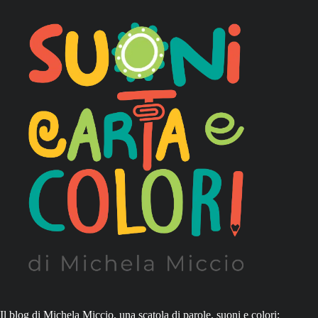
Il blog di Michela Miccio, una scatola di parole, suoni e colori;